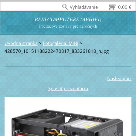
Vyhľadávanie
0,00 €
BESTCOMPUTERS (AVHIFI)
Počítačové zostavy pre náročných
Úvodná stránka
>
Fotogaléria: MINI
>
428570_10151188222470817_833261810_n.jpg
Nasledujúci
Spustiť prezentáciu