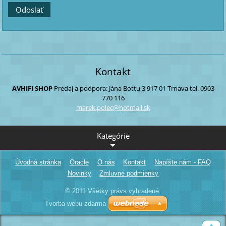
Kontakt
AVHIFI SHOP
Predaj a podpora:
Jána Bottu 3
917 01 Trnava
tel. 0903
770 116
marek.po
lec@hotm
ail.sk
Kategórie
Úvodná stránka
Oracle
O nás
Kontakt
Napíšte nám - FAQ
Novinky
Zmluvné podmienky
© 2011 Všetky práva vyhradené.
Tvorba webu zdarma